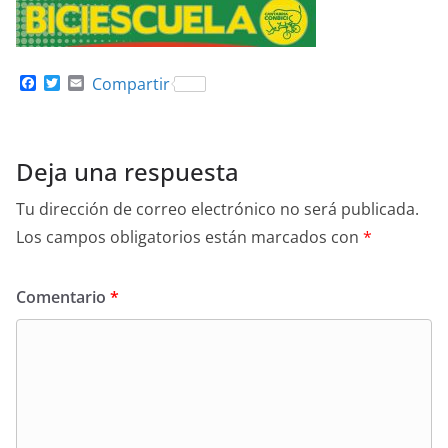
F
T
E
Compartir
a
w
m
c
i
a
e
t
i
b
t
l
o
e
Deja una respuesta
o
r
k
Tu dirección de correo electrónico no será publicada.
Los campos obligatorios están marcados con
*
Comentario
*