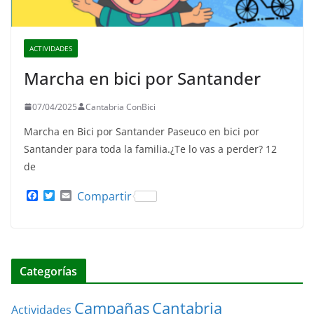
ACTIVIDADES
Marcha en bici por Santander
07/04/2025
Cantabria ConBici
Marcha en Bici por Santander Paseuco en bici por
Santander para toda la familia.¿Te lo vas a perder? 12
de
F
T
E
Compartir
a
w
m
c
i
a
e
t
i
b
t
l
o
e
o
r
Categorías
k
Cantabria
Campañas
Actividades