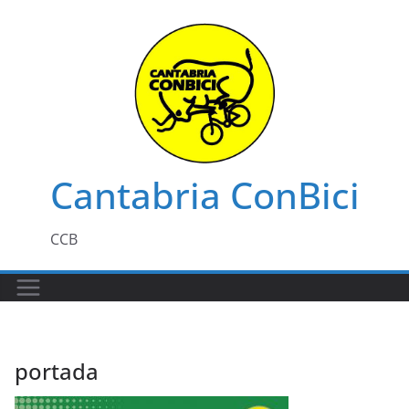
Saltar
al
contenido
Cantabria ConBici
CCB
portada