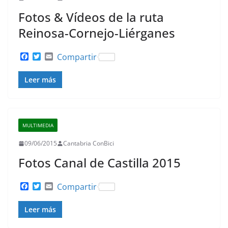
Fotos & Vídeos de la ruta
Reinosa-Cornejo-Liérganes
F
T
E
Compartir
a
w
m
c
i
a
Leer más
e
t
i
b
t
l
o
e
o
r
k
MULTIMEDIA
09/06/2015
Cantabria ConBici
Fotos Canal de Castilla 2015
F
T
E
Compartir
a
w
m
c
i
a
Leer más
e
t
i
b
t
l
o
e