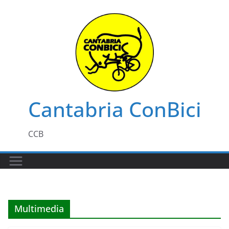
Saltar
al
contenido
Cantabria ConBici
CCB
Multimedia