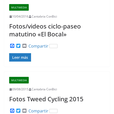
MULTIMEDIA
10/04/2016
Cantabria ConBici
Fotos/videos ciclo-paseo
matutino «El Bocal»
F
T
E
Compartir
a
w
m
c
i
a
Leer más
e
t
i
b
t
l
o
e
o
r
k
MULTIMEDIA
09/08/2015
Cantabria ConBici
Fotos Tweed Cycling 2015
F
T
E
Compartir