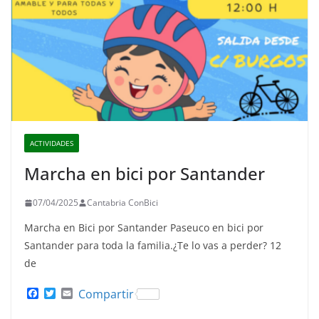
ACTIVIDADES
Marcha en bici por Santander
07/04/2025
Cantabria ConBici
Marcha en Bici por Santander Paseuco en bici por
Santander para toda la familia.¿Te lo vas a perder? 12
de
F
T
E
Compartir
a
w
m
c
i
a