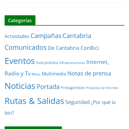
e
t
i
b
t
l
o
e
o
r
Categorías
k
Cantabria
Campañas
Actividades
Comunicados
De Cantabria ConBici
Eventos
Internet,
Guía práctica
Infraestructuras
Notas de prensa
Radio y Tv
Multimedia
Mitos
Noticias
Portada
Protagonistas
Proyectos & Informes
Rutas & Salidas
Seguridad
¿Por qué la
bici?