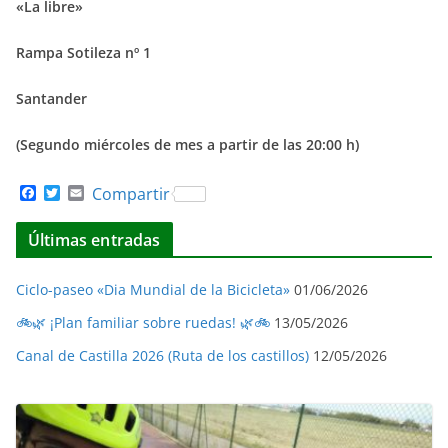
«La libre»
Rampa Sotileza nº 1
Santander
(Segundo miércoles de mes a partir de las 20:00 h)
F
T
E
Compartir
a
w
m
c
i
a
Últimas entradas
e
t
i
b
t
l
o
e
o
r
Ciclo-paseo «Dia Mundial de la Bicicleta»
01/06/2026
k
🚲🌿 ¡Plan familiar sobre ruedas! 🌿🚲
13/05/2026
Canal de Castilla 2026 (Ruta de los castillos)
12/05/2026