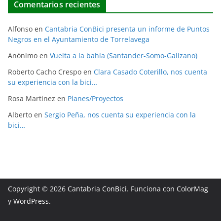
Comentarios recientes
Alfonso
en
Cantabria ConBici presenta un informe de Puntos
Negros en el Ayuntamiento de Torrelavega
Anónimo
en
Vuelta a la bahía (Santander-Somo-Galizano)
Roberto Cacho Crespo
en
Clara Casado Coterillo, nos cuenta
su experiencia con la bici…
Rosa Martinez
en
Planes/Proyectos
Alberto
en
Sergio Peña, nos cuenta su experiencia con la
bici…
Copyright © 2026
Cantabria ConBici
. Funciona con
ColorMag
y
WordPress
.