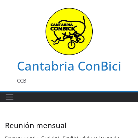
Saltar
al
contenido
Cantabria ConBici
CCB
Reunión mensual
Como ya sabréis, Cantabria ConBici celebra el segundo