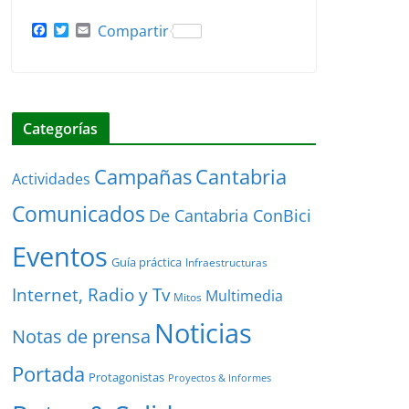
F
T
E
Compartir
a
w
m
c
i
a
e
t
i
b
t
l
o
e
o
r
Categorías
k
Cantabria
Campañas
Actividades
Comunicados
De Cantabria ConBici
Eventos
Guía práctica
Infraestructuras
Internet, Radio y Tv
Multimedia
Mitos
Noticias
Notas de prensa
Portada
Protagonistas
Proyectos & Informes