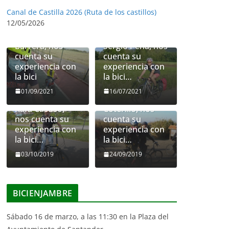
Canal de Castilla 2026 (Ruta de los castillos)
12/05/2026
Federico
Barrera, nos
Sergio Peña, nos
cuenta su
cuenta su
experiencia con
experiencia con
la bici
la bici…
01/09/2021
16/07/2021
Clara Casado
Rafa Casuso,
Coterillo, nos
nos cuenta su
cuenta su
experiencia con
experiencia con
la bici…
la bici…
03/10/2019
24/09/2019
BICIENJAMBRE
Sábado 16 de marzo, a las 11:30 en la Plaza del