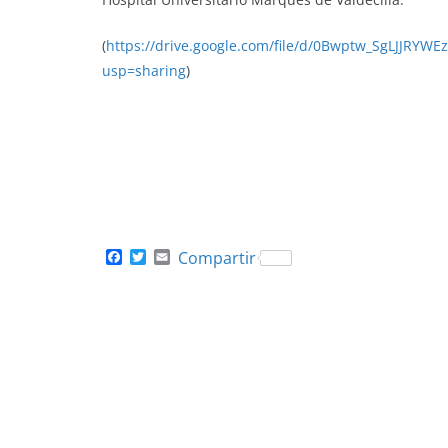
(
https://drive.google.com/file/d/0Bwptw_SgLJJR
usp=sharing
)
F
T
E
Compartir
a
w
m
c
i
a
e
t
i
b
t
l
o
e
o
r
k