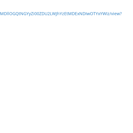
YWEzMDllOGQtNGYyZi00ZDU2LWJhYzEtMDExNDIwOTYxYWIz/view?