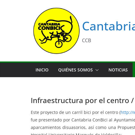
Saltar
al
contenido
Cantabri
CCB
INICIO
QUIÉNES SOMOS
NOTICIAS
Infraestructura por el centro /
Este proyecto de un carril bici por el centro (
http:/
fue presentado por Cantabria ConBici al Ayuntami
aparcamientos disuasorios, así como una Propuest
Hospital Universitario Marqués de Valdecilla: