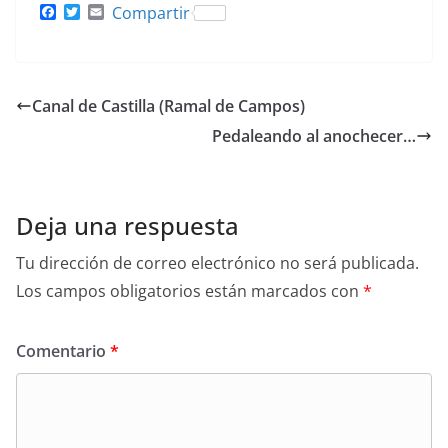
F
T
E
Compartir
a
w
m
c
i
a
e
t
i
b
t
l
o
e
Canal de Castilla (Ramal de Campos)
o
r
k
Pedaleando al anochecer…
Deja una respuesta
Tu dirección de correo electrónico no será publicada.
Los campos obligatorios están marcados con
*
Comentario
*