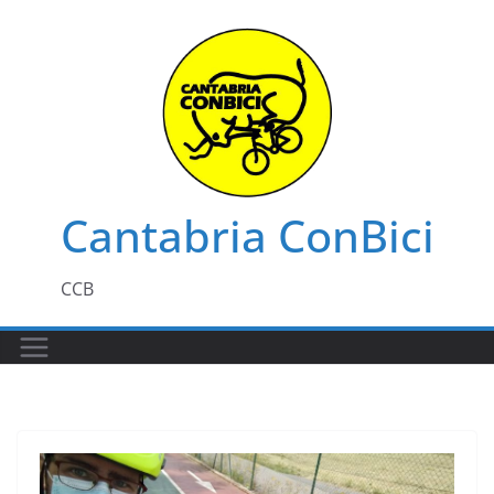
Saltar
al
contenido
Cantabria ConBici
CCB