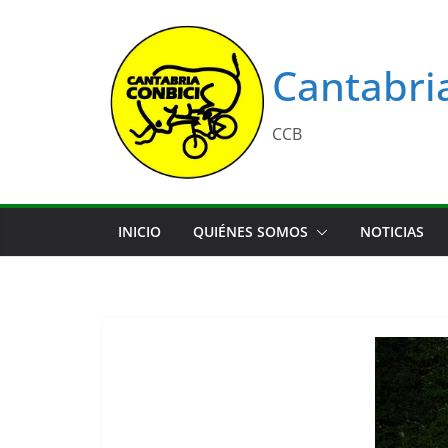
Saltar
al
contenido
Cantabri
CCB
INICIO
QUIÉNES SOMOS
NOTICIAS