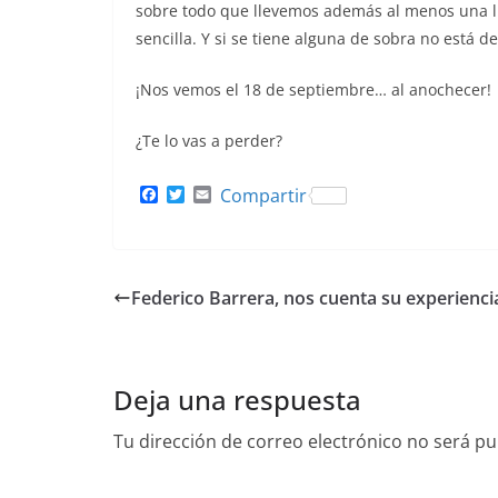
sobre todo que llevemos además al menos una luz 
sencilla. Y si se tiene alguna de sobra no está d
¡Nos vemos el 18 de septiembre… al anochecer!
¿Te lo vas a perder?
F
T
E
Compartir
a
w
m
c
i
a
e
t
i
b
t
l
o
e
Federico Barrera, nos cuenta su experiencia
o
r
k
Deja una respuesta
Tu dirección de correo electrónico no será pu