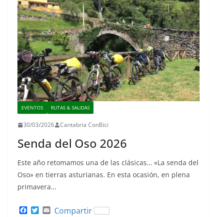
EVENTOS
RUTAS & SALIDAS
30/03/2026
Cantabria ConBici
Senda del Oso 2026
Este año retomamos una de las clásicas… «La senda del
Oso» en tierras asturianas. En esta ocasión, en plena
primavera…
F
T
E
Compartir