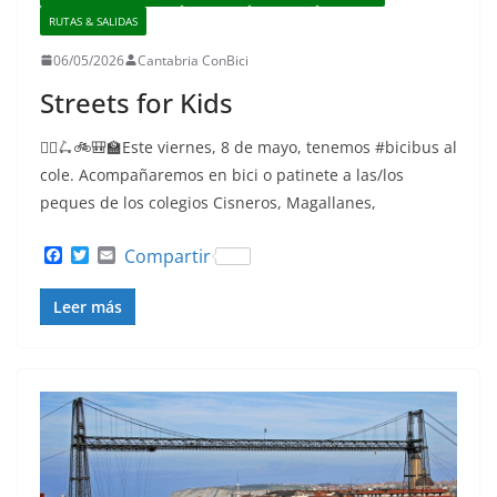
RUTAS & SALIDAS
06/05/2026
Cantabria ConBici
Streets for Kids
🚴‍♀️🛴🚲🎒🏫Este viernes, 8 de mayo, tenemos #bicibus al
cole. Acompañaremos en bici o patinete a las/los
peques de los colegios Cisneros, Magallanes,
F
T
E
Compartir
a
w
m
c
i
a
Leer más
e
t
i
b
t
l
o
e
o
r
k