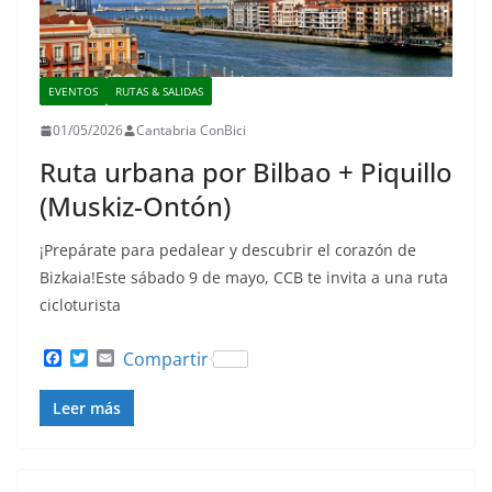
EVENTOS
RUTAS & SALIDAS
01/05/2026
Cantabria ConBici
Ruta urbana por Bilbao + Piquillo
(Muskiz-Ontón)
¡Prepárate para pedalear y descubrir el corazón de
Bizkaia!Este sábado 9 de mayo, CCB te invita a una ruta
cicloturista
F
T
E
Compartir
a
w
m
c
i
a
Leer más
e
t
i
b
t
l
o
e
o
r
k