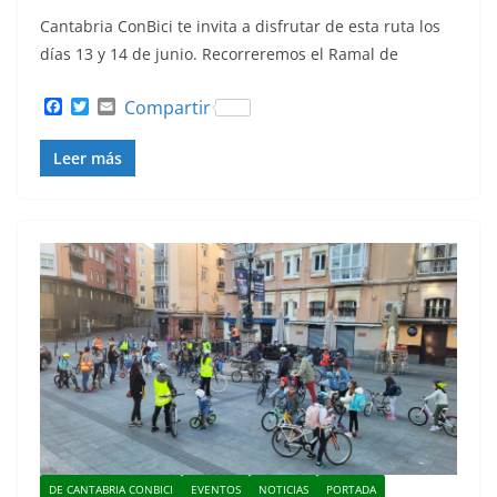
Cantabria ConBici te invita a disfrutar de esta ruta los
días 13 y 14 de junio. Recorreremos el Ramal de
F
T
E
Compartir
a
w
m
c
i
a
Leer más
e
t
i
b
t
l
o
e
o
r
k
DE CANTABRIA CONBICI
EVENTOS
NOTICIAS
PORTADA