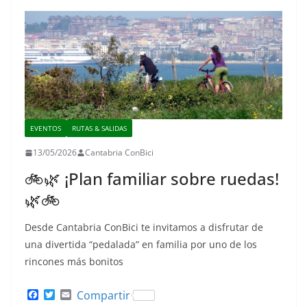
EVENTOS
RUTAS & SALIDAS
13/05/2026
Cantabria ConBici
🚲🌿 ¡Plan familiar sobre ruedas!
🌿🚲
Desde Cantabria ConBici te invitamos a disfrutar de
una divertida “pedalada” en familia por uno de los
rincones más bonitos
F
T
E
Compartir
a
w
m