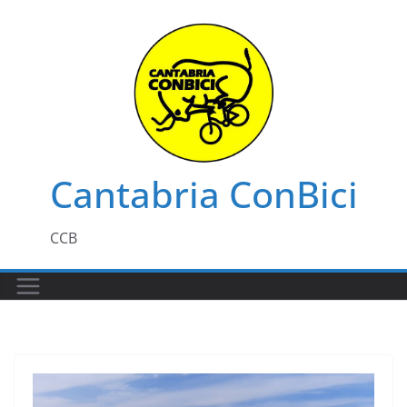
Saltar
al
contenido
Cantabria ConBici
CCB