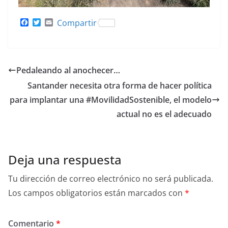
F
T
E
Compartir
a
w
m
c
i
a
e
t
i
b
t
l
o
e
Pedaleando al anochecer…
o
r
k
Santander necesita otra forma de hacer política
para implantar una #MovilidadSostenible, el modelo
actual no es el adecuado
Deja una respuesta
Tu dirección de correo electrónico no será publicada.
Los campos obligatorios están marcados con
*
Comentario
*