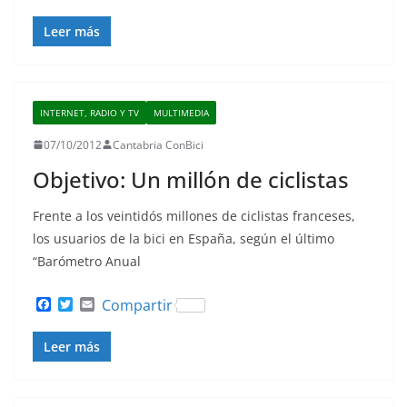
a
w
m
c
i
a
Leer más
e
t
i
b
t
l
o
e
o
r
k
INTERNET, RADIO Y TV
MULTIMEDIA
07/10/2012
Cantabria ConBici
Objetivo: Un millón de ciclistas
Frente a los veintidós millones de ciclistas franceses,
los usuarios de la bici en España, según el último
“Barómetro Anual
F
T
E
Compartir
a
w
m
c
i
a
Leer más
e
t
i
b
t
l
o
e
o
r
k