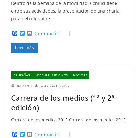
Dentro de la Semana de la movilidad, ConBici tiene
entre sus actividades, la presentación de una charla
para debatir sobre
F
T
E
Compartir
a
w
m
c
i
a
Leer más
e
t
i
b
t
l
o
e
o
r
k
CAMPAÑAS
INTERNET, RADIO Y TV
NOTICIAS
10/04/2013
Cantabria ConBici
Carrera de los medios (1ª y 2ª
edición)
Carrera de los medios 2013 Carrera de los medios 2012
F
T
E
Compartir