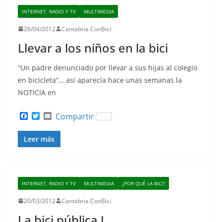
INTERNET, RADIO Y TV
MULTIMEDIA
26/04/2012
Cantabria ConBici
Llevar a los niños en la bici
“Un padre denunciado por llevar a sus hijas al colegio
en bicicleta”… así aparecía hace unas semanas la
NOTICIA en
F
T
E
Compartir
a
w
m
c
i
a
Leer más
e
t
i
b
t
l
o
e
o
r
k
INTERNET, RADIO Y TV
MULTIMEDIA
¿POR QUÉ LA BICI?
20/03/2012
Cantabria ConBici
La bici pública I