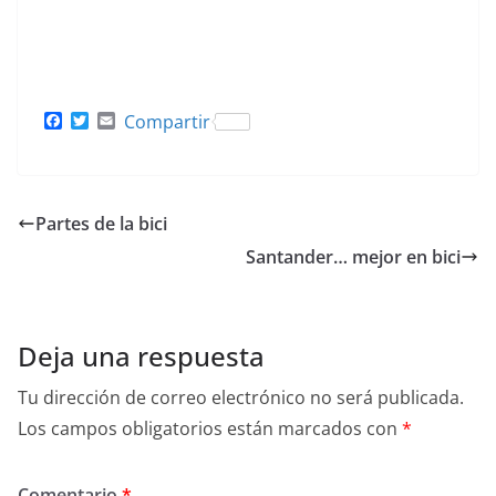
F
T
E
Compartir
a
w
m
c
i
a
e
t
i
b
t
l
o
e
Partes de la bici
o
r
k
Santander… mejor en bici
Deja una respuesta
Tu dirección de correo electrónico no será publicada.
Los campos obligatorios están marcados con
*
Comentario
*