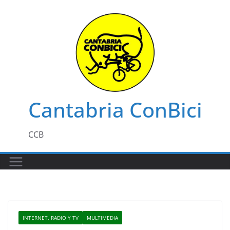
Saltar
al
contenido
Cantabria ConBici
CCB
INTERNET, RADIO Y TV
MULTIMEDIA