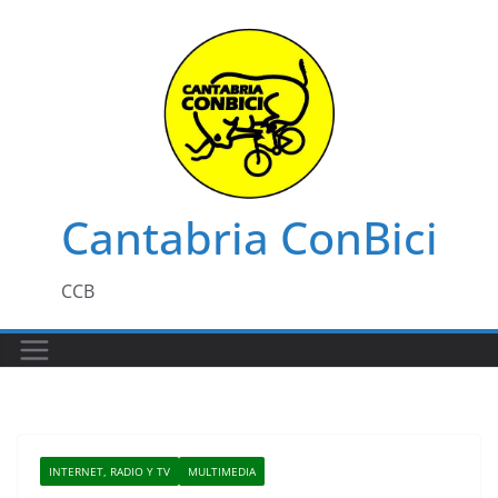
Saltar
al
contenido
Cantabria ConBici
CCB
INTERNET, RADIO Y TV
MULTIMEDIA