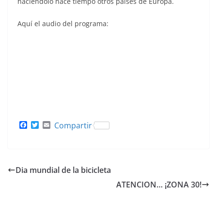
haciéndolo hace tiempo otros países de Europa.
Aquí el audio del programa:
F
T
E
Compartir
a
w
m
c
i
a
e
t
i
b
t
l
o
e
Dia mundial de la bicicleta
o
r
k
ATENCION… ¡ZONA 30!