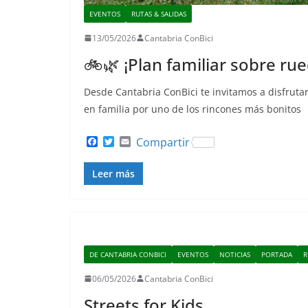
EVENTOS
RUTAS & SALIDAS
13/05/2026
Cantabria ConBici
🚲🌿 ¡Plan familiar sobre ru
Desde Cantabria ConBici te invitamos a disfruta
en familia por uno de los rincones más bonitos
F
T
E
Compartir
a
w
m
c
i
a
Leer más
e
t
i
b
t
l
o
e
o
r
k
DE CANTABRIA CONBICI
EVENTOS
NOTICIAS
PORTADA
R
06/05/2026
Cantabria ConBici
Streets for Kids