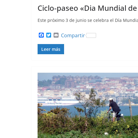
Ciclo-paseo «Dia Mundial de 
Este próximo 3 de junio se celebra el Día Mundia
F
T
E
Compartir
a
w
m
c
i
a
Leer más
e
t
i
b
t
l
o
e
o
r
k