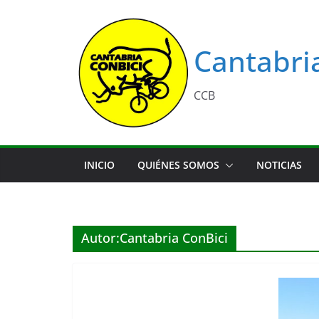
Saltar
al
contenido
Cantabri
CCB
INICIO
QUIÉNES SOMOS
NOTICIAS
Autor:
Cantabria ConBici