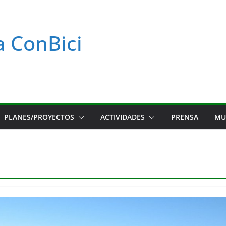
a ConBici
PLANES/PROYECTOS
ACTIVIDADES
PRENSA
MU