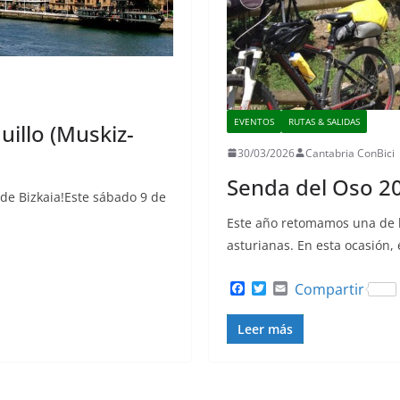
EVENTOS
RUTAS & SALIDAS
uillo (Muskiz-
30/03/2026
Cantabria ConBici
Senda del Oso 2
 de Bizkaia!Este sábado 9 de
Este año retomamos una de l
asturianas. En esta ocasión
F
T
E
Compartir
a
w
m
c
i
a
Leer más
e
t
i
b
t
l
o
e
o
r
k