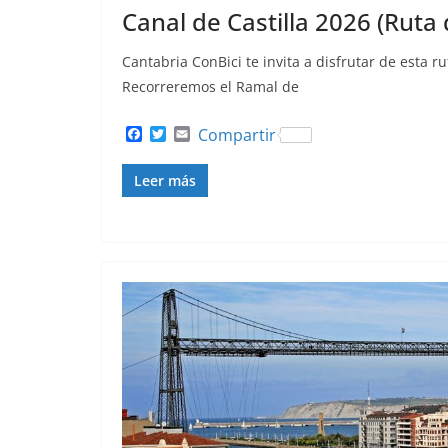
Canal de Castilla 2026 (Ruta d
Cantabria ConBici te invita a disfrutar de esta ru
Recorreremos el Ramal de
F
T
E
Compartir
a
w
m
c
i
a
Leer más
e
t
i
b
t
l
o
e
o
r
k