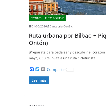
EVENTOS
RUTAS & SALIDAS
01/05/2026
Cantabria ConBici
Ruta urbana por Bilbao + Piq
Ontón)
¡Prepárate para pedalear y descubrir el corazón
mayo, CCB te invita a una ruta cicloturista
F
T
E
Compartir
a
w
m
c
i
a
Leer más
e
t
i
b
t
l
o
e
o
r
k