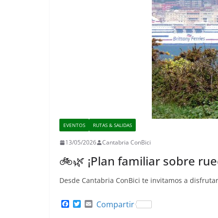
EVENTOS
RUTAS & SALIDAS
13/05/2026
Cantabria ConBici
🚲🌿 ¡Plan familiar sobre ru
Desde Cantabria ConBici te invitamos a disfruta
F
T
E
Compartir
a
w
m