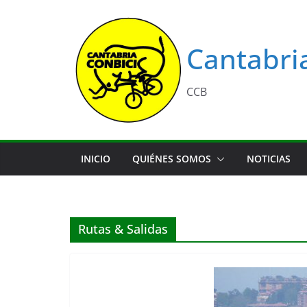
Saltar
al
contenido
Cantabri
CCB
INICIO
QUIÉNES SOMOS
NOTICIAS
Rutas & Salidas