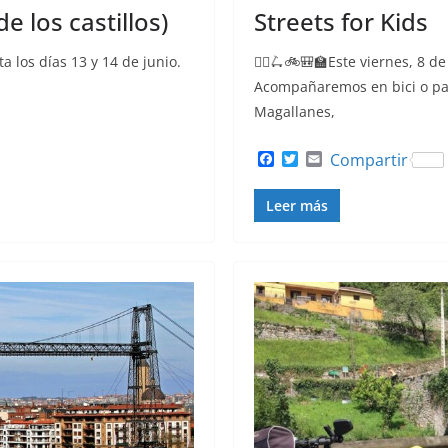
e los castillos)
Streets for Kids
ta los días 13 y 14 de junio.
🚴‍♀️🛴🚲🎒🏫Este viernes, 8 
Acompañaremos en bici o pati
Magallanes,
F
T
E
Compartir
a
w
m
c
i
a
Leer más
e
t
i
b
t
l
o
e
o
r
k