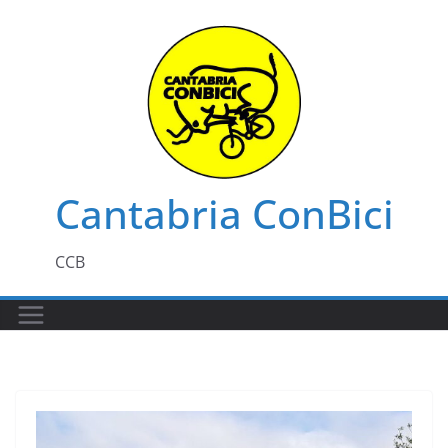
Saltar
al
contenido
Cantabria ConBici
CCB