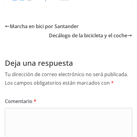
a
w
m
c
i
a
e
t
i
b
t
l
o
e
Marcha en bici por Santander
o
r
k
Decálogo de la bicicleta y el coche
Deja una respuesta
Tu dirección de correo electrónico no será publicada.
Los campos obligatorios están marcados con
*
Comentario
*