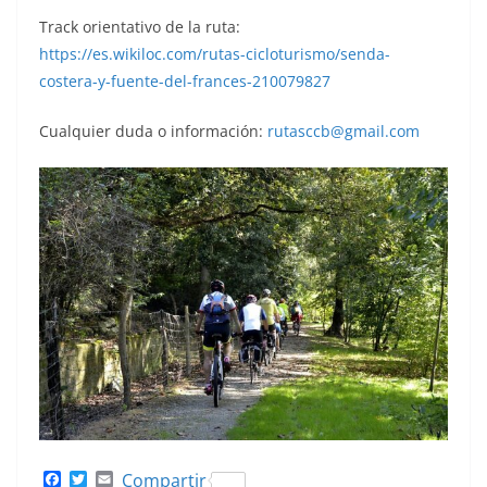
Track orientativo de la ruta:
https://es.wikiloc.com/rutas-cicloturismo/senda-
costera-y-fuente-del-frances-210079827
Cualquier duda o información:
rutasccb@gmail.com
F
T
E
Compartir