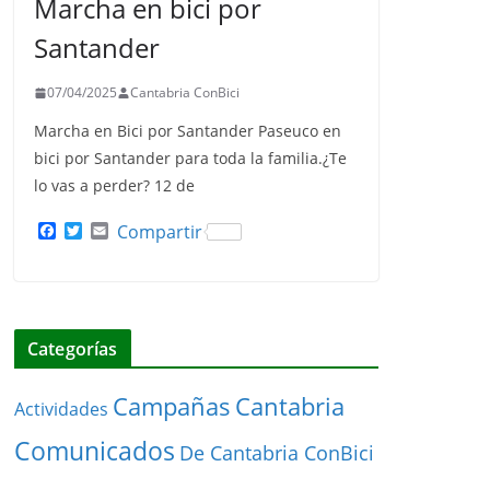
Marcha en bici por
Santander
07/04/2025
Cantabria ConBici
Marcha en Bici por Santander Paseuco en
bici por Santander para toda la familia.¿Te
lo vas a perder? 12 de
F
T
E
Compartir
a
w
m
c
i
a
e
t
i
b
t
l
o
e
o
r
Categorías
k
Cantabria
Campañas
Actividades
Comunicados
De Cantabria ConBici