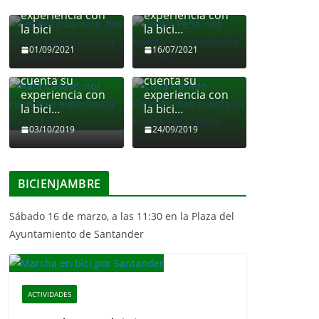
cuenta su
cuenta su
experiencia con
experiencia con
la bici
la bici…
01/09/2021
16/07/2021
Clara Casado
Rafa Casuso, nos
Coterillo, nos
cuenta su
cuenta su
experiencia con
experiencia con
la bici…
la bici…
03/10/2019
24/09/2019
BICIENJAMBRE
Sábado 16 de marzo, a las 11:30 en la Plaza del
Ayuntamiento de Santander
ACTIVIDADES