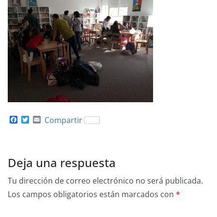
F
T
E
Compartir
a
w
m
c
i
a
e
t
i
b
t
l
o
e
Deja una respuesta
o
r
k
Tu dirección de correo electrónico no será publicada.
Los campos obligatorios están marcados con
*