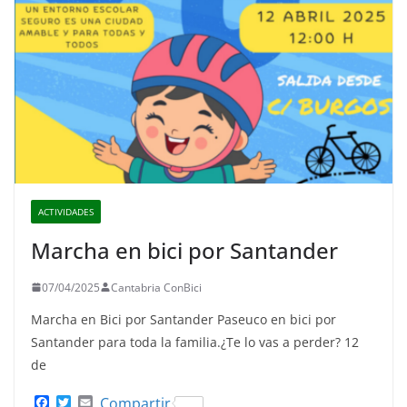
ACTIVIDADES
Marcha en bici por Santander
07/04/2025
Cantabria ConBici
Marcha en Bici por Santander Paseuco en bici por
Santander para toda la familia.¿Te lo vas a perder? 12
de
F
T
E
Compartir