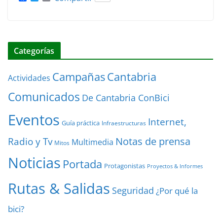
a
w
m
c
i
a
e
t
i
b
t
l
o
e
o
r
Categorías
k
Cantabria
Campañas
Actividades
Comunicados
De Cantabria ConBici
Eventos
Internet,
Guía práctica
Infraestructuras
Notas de prensa
Radio y Tv
Multimedia
Mitos
Noticias
Portada
Protagonistas
Proyectos & Informes
Rutas & Salidas
Seguridad
¿Por qué la
bici?