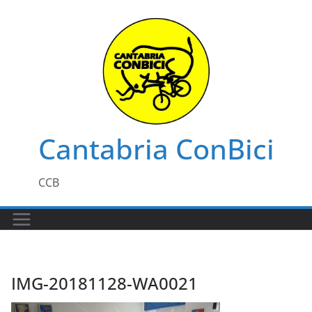
Saltar
al
contenido
Cantabria ConBici
CCB
IMG-20181128-WA0021