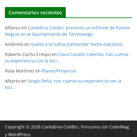
Comentarios recientes
Alfonso
en
Cantabria ConBici presenta un informe de Puntos
Negros en el Ayuntamiento de Torrelavega
Anónimo
en
Vuelta a la bahía (Santander-Somo-Galizano)
Roberto Cacho Crespo
en
Clara Casado Coterillo, nos cuenta
su experiencia con la bici…
Rosa Martinez
en
Planes/Proyectos
Alberto
en
Sergio Peña, nos cuenta su experiencia con la
bici…
Copyright © 2026
Cantabria ConBici
. Funciona con
ColorMag
y
WordPress
.