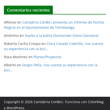
Comentarios recientes
Alfonso
en
Cantabria ConBici presenta un informe de Puntos
Negros en el Ayuntamiento de Torrelavega
Anónimo
en
Vuelta a la bahía (Santander-Somo-Galizano)
Roberto Cacho Crespo
en
Clara Casado Coterillo, nos cuenta
su experiencia con la bici…
Rosa Martinez
en
Planes/Proyectos
Alberto
en
Sergio Peña, nos cuenta su experiencia con la
bici…
Copyright © 2026
Cantabria ConBici
. Funciona con
ColorMag
y
WordPress
.