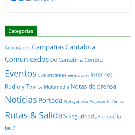
a
w
m
c
i
a
e
t
i
b
t
l
o
e
o
r
Categorías
k
Cantabria
Campañas
Actividades
Comunicados
De Cantabria ConBici
Eventos
Internet,
Guía práctica
Infraestructuras
Notas de prensa
Radio y Tv
Multimedia
Mitos
Noticias
Portada
Protagonistas
Proyectos & Informes
Rutas & Salidas
Seguridad
¿Por qué la
bici?