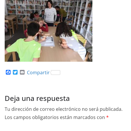
F
T
E
Compartir
a
w
m
c
i
a
e
t
i
b
t
l
o
e
Deja una respuesta
o
r
k
Tu dirección de correo electrónico no será publicada.
Los campos obligatorios están marcados con
*