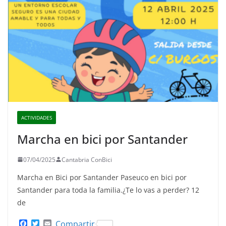
ACTIVIDADES
Marcha en bici por Santander
07/04/2025
Cantabria ConBici
Marcha en Bici por Santander Paseuco en bici por
Santander para toda la familia.¿Te lo vas a perder? 12
de
F
T
E
Compartir