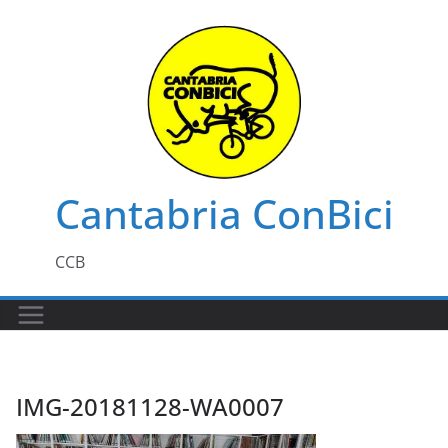
Saltar
al
contenido
Cantabria ConBici
CCB
IMG-20181128-WA0007