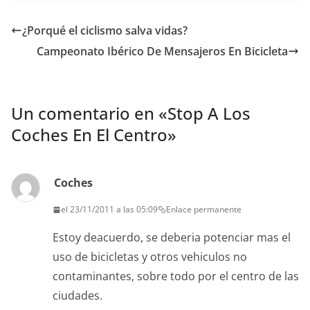
b
t
l
o
e
¿Porqué el ciclismo salva vidas?
o
r
k
Campeonato Ibérico De Mensajeros En Bicicleta
Un comentario en «
Stop A Los
Coches En El Centro
»
Coches
el 23/11/2011 a las 05:09
Enlace permanente
Estoy deacuerdo, se deberia potenciar mas el
uso de bicicletas y otros vehiculos no
contaminantes, sobre todo por el centro de las
ciudades.