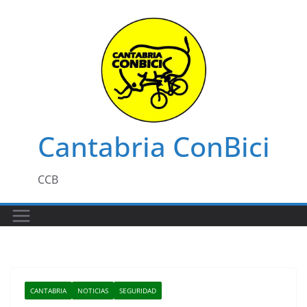
Saltar
al
contenido
Cantabria ConBici
CCB
CANTABRIA
NOTICIAS
SEGURIDAD