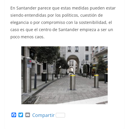
En Santander parece que estas medidas pueden estar
siendo entendidas por los políticos, cuestión de
elegancia o por compromiso con la sostenibilidad, el
caso es que el centro de Santander empieza a ser un
poco menos caos.
F
T
E
Compartir
a
w
m
c
i
a
e
t
i