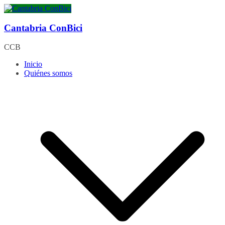
Saltar
al
contenido
Cantabria ConBici
CCB
Inicio
Quiénes somos