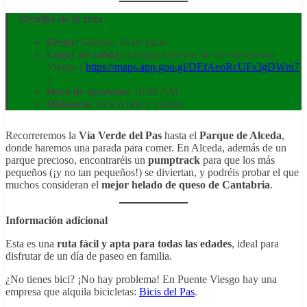
Detalles de la ruta
Fecha:
Sábado, 14 de junio
Lugar de salida:
Antigua estación de tren de Puente
Viesgo (
https://maps.app.goo.gl/DEfAeoRcUFs3gDWm7
)
Hora de quedada:
10:00 AM
Distancia:
26 km (ida y vuelta)
Recorreremos la
Vía Verde del Pas
hasta el
Parque de Alceda
,
donde haremos una parada para comer. En Alceda, además de un
parque precioso, encontraréis un
pumptrack
para que los más
pequeños (¡y no tan pequeños!) se diviertan, y podréis probar el que
muchos consideran el
mejor helado de queso de Cantabria
.
Información adicional
Esta es una
ruta fácil y apta para todas las edades
, ideal para
disfrutar de un día de paseo en familia.
¿No tienes bici? ¡No hay problema! En Puente Viesgo hay una
empresa que alquila bicicletas:
Bicis del Pas
.