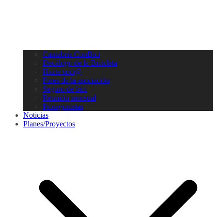
Cantabria ConBici
Decálogo de la Bicicleta
Hazte soci@
Fines de la asociación
Seguro de bici
Reunión mensual
Protagonistas
Noticias
Planes/Proyectos