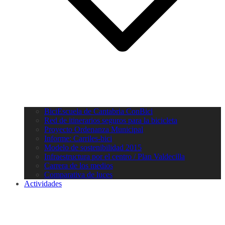
BiciEscuela de Cantabria ConBici
Red de itinerarios seguros para la bicicleta
Proyecto Ordenanza Municipal
Informe: Carriles-bici
Modelo de sostenibilidad 2015
Infraestructura por el centro / Plan Valdecilla
Carrera de los medios
Comparativa de luces
Actividades