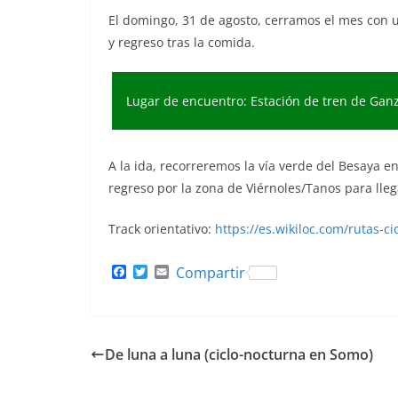
El domingo, 31 de agosto, cerramos el mes con u
y regreso tras la comida.
Lugar de encuentro: Estación de tren de Gan
A la ida, recorreremos la vía verde del Besaya e
regreso por la zona de Viérnoles/Tanos para lleg
Track orientativo:
https://es.wikiloc.com/rutas-
F
T
E
Compartir
a
w
m
c
i
a
e
t
i
b
t
l
o
e
De luna a luna (ciclo-nocturna en Somo)
o
r
k