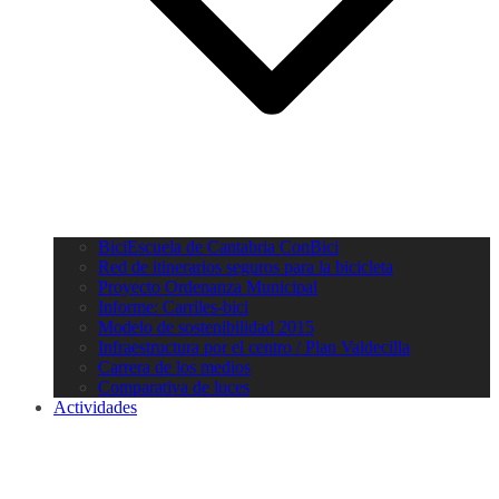
BiciEscuela de Cantabria ConBici
Red de itinerarios seguros para la bicicleta
Proyecto Ordenanza Municipal
Informe: Carriles-bici
Modelo de sostenibilidad 2015
Infraestructura por el centro / Plan Valdecilla
Carrera de los medios
Comparativa de luces
Actividades