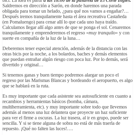
bici. La idea es partir
a las 18:00 de la pasarela de El Corte Inglés.
Saldremos en dirección a Sarón, en donde haremos una parada
obligada para tomar un helado, ¿para qué nos vamos a engañar?…
Después iremos tranquilamente hasta el área recreativa Castañeda
(en Pomaluengo) para cenar allí lo que cada uno haya traído.
Calculamos llegar allí algo antes de que se ponga el sol. Cenaremos
tranquilamente y emprenderemos el regreso «
muy tranquilo
» y con
suerte en compañía de la luz de la luna…
Deberemos tener especial atención, además de la distancia con las
otras bicis por la noche, a los bolardos, baches y demás elementos
que puedan entrañar algún riesgo con poca luz. Por lo demás, será
divertido y original…
Si tenemos ganas y buen tiempo podremos alargar un poco el
regreso por las Marismas Blancas y bordeando el aeropuerto, es algo
que se hablará en la ruta.
Es muy importante que cada asistente sea autosuficiente en cuanto a
recambios y herramientas básicos (bomba, cámara,
multiherramienta, etc). y muy importante sobre todo que llevemos
además al menos una luz delantera que proyecte un haz suficiente
para ver el firme a oscuras. La luz trasera, al ir en grupo, puede ser
sencilla. Y si se tiene alguna de sobra no está de más traerla de
repuesto. ¡Qué no falten las luces!….