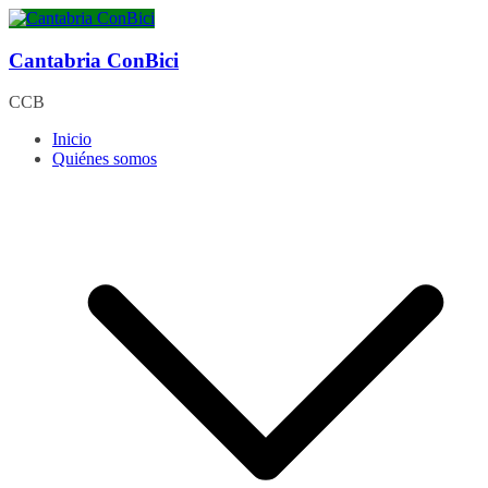
Saltar
al
contenido
Cantabria ConBici
CCB
Inicio
Quiénes somos