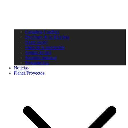
Cantabria ConBici
Decálogo de la Bicicleta
Hazte soci@
Fines de la asociación
Seguro de bici
Reunión mensual
Protagonistas
Noticias
Planes/Proyectos