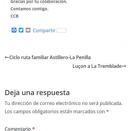
Gracias por tu colaboración.
Contamos contigo.
CCB
F
T
E
Compartir
a
w
m
c
i
a
e
t
i
b
t
l
o
e
Ciclo ruta familiar Astillero-La Penilla
o
r
k
Luçon a La Tremblade
Deja una respuesta
Tu dirección de correo electrónico no será publicada.
Los campos obligatorios están marcados con
*
Comentario
*