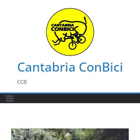
Saltar
al
contenido
Cantabria ConBici
CCB