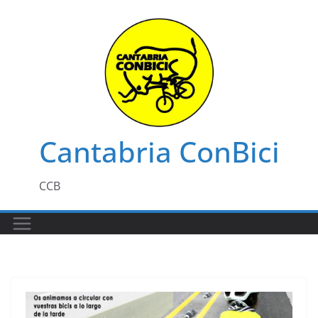
Saltar
al
contenido
Cantabria ConBici
CCB