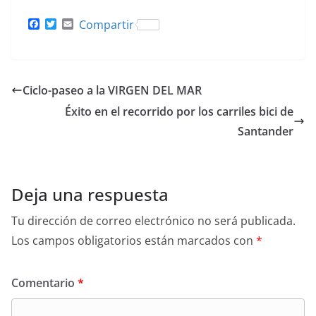
F
T
E
Compartir
a
w
m
c
i
a
e
t
i
b
t
l
o
e
Ciclo-paseo a la VIRGEN DEL MAR
o
r
k
Éxito en el recorrido por los carriles bici de
Santander
Deja una respuesta
Tu dirección de correo electrónico no será publicada.
Los campos obligatorios están marcados con
*
Comentario
*