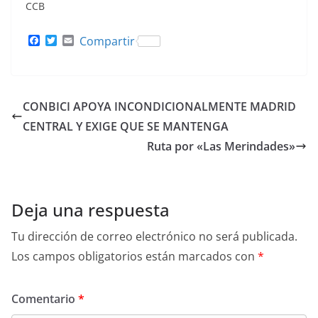
CCB
F
T
E
Compartir
a
w
m
c
i
a
e
t
i
b
t
l
o
e
CONBICI APOYA INCONDICIONALMENTE MADRID
o
r
k
CENTRAL Y EXIGE QUE SE MANTENGA
Ruta por «Las Merindades»
Deja una respuesta
Tu dirección de correo electrónico no será publicada.
Los campos obligatorios están marcados con
*
Comentario
*