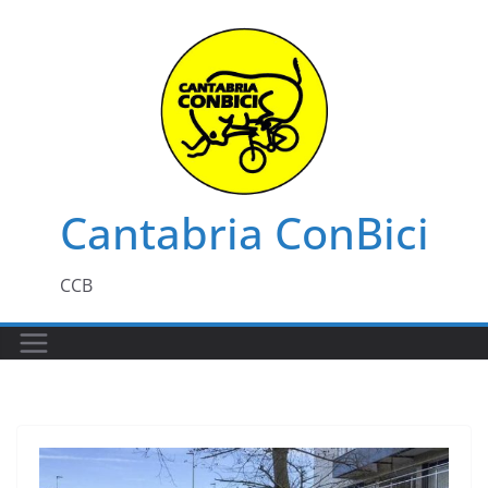
Saltar
al
contenido
Cantabria ConBici
CCB