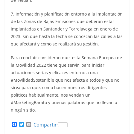
de Tetuán.
7. Información y planificación entorno a la implantación
de las Zonas de Bajas Emisiones que deberán estar
implantadas en Santander y Torrelavega en enero de
2023, sin que hasta la fecha se conozcan las calles a las
que afectará y como se realizará su gestión.
Para concluir consideran que esta Semana Europea de
la Movilidad 2022 tiene que servir para iniciar
actuaciones serias y eficaces entorno a una
#MovilidadSostenible que nos afecta a todos y que no
sirva para que, como hacen nuestros dirigentes
políticos habitualmente, nos vendan un
#MarketingBarato y buenas palabras que no llevan a
ningún sitio.
F
T
E
Compartir
a
w
m
c
i
a