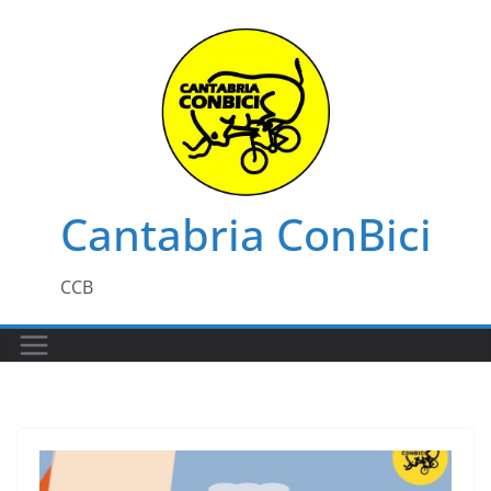
Saltar
al
contenido
Cantabria ConBici
CCB