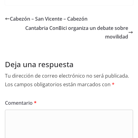
e
t
i
b
t
l
o
e
Cabezón – San Vicente – Cabezón
o
r
k
Cantabria ConBici organiza un debate sobre
movilidad
Deja una respuesta
Tu dirección de correo electrónico no será publicada.
Los campos obligatorios están marcados con
*
Comentario
*