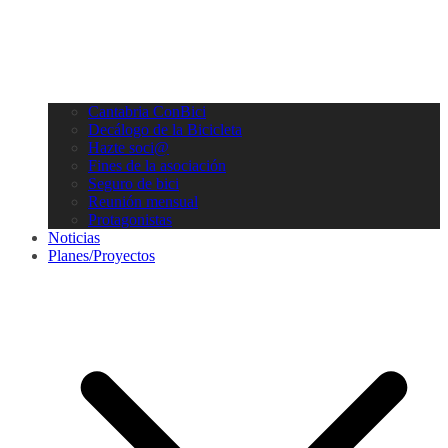
Cantabria ConBici
Decálogo de la Bicicleta
Hazte soci@
Fines de la asociación
Seguro de bici
Reunión mensual
Protagonistas
Noticias
Planes/Proyectos