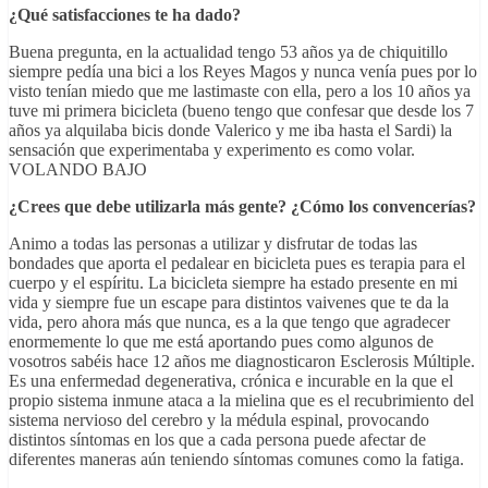
¿Qué satisfacciones te ha dado?
Buena pregunta, en la actualidad tengo 53 años ya de chiquitillo
siempre pedía una bici a los Reyes Magos y nunca venía pues por lo
visto tenían miedo que me lastimaste con ella, pero a los 10 años ya
tuve mi primera bicicleta (bueno tengo que confesar que desde los 7
años ya alquilaba bicis donde Valerico y me iba hasta el Sardi) la
sensación que experimentaba y experimento es como volar.
VOLANDO BAJO
¿Crees que debe utilizarla más gente? ¿Cómo los convencerías
?
Animo a todas las personas a utilizar y disfrutar de todas las
bondades que aporta el pedalear en bicicleta pues es terapia para el
cuerpo y el espíritu. La bicicleta siempre ha estado presente en mi
vida y siempre fue un escape para distintos vaivenes que te da la
vida, pero ahora más que nunca, es a la que tengo que agradecer
enormemente lo que me está aportando pues como algunos de
vosotros sabéis hace 12 años me diagnosticaron Esclerosis Múltiple.
Es una enfermedad degenerativa, crónica e incurable en la que el
propio sistema inmune ataca a la mielina que es el recubrimiento del
sistema nervioso del cerebro y la médula espinal, provocando
distintos síntomas en los que a cada persona puede afectar de
diferentes maneras aún teniendo síntomas comunes como la fatiga.