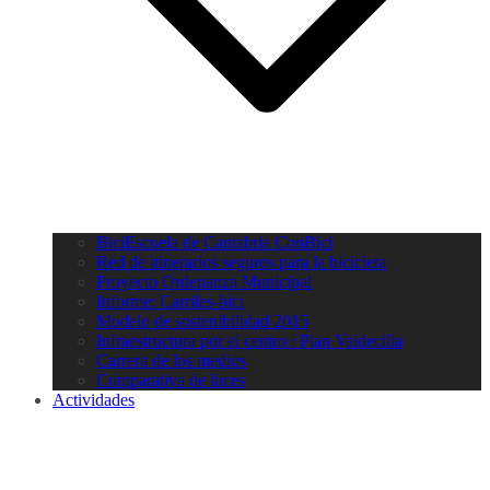
BiciEscuela de Cantabria ConBici
Red de itinerarios seguros para la bicicleta
Proyecto Ordenanza Municipal
Informe: Carriles-bici
Modelo de sostenibilidad 2015
Infraestructura por el centro / Plan Valdecilla
Carrera de los medios
Comparativa de luces
Actividades