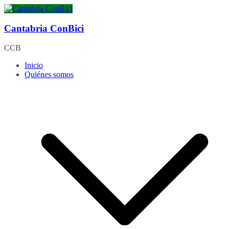
Saltar
al
contenido
Cantabria ConBici
CCB
Inicio
Quiénes somos