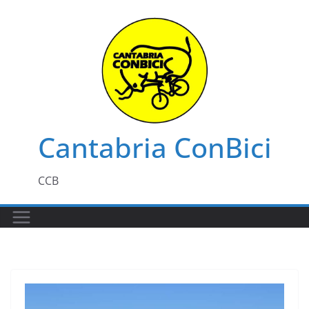
Saltar
al
contenido
Cantabria ConBici
CCB