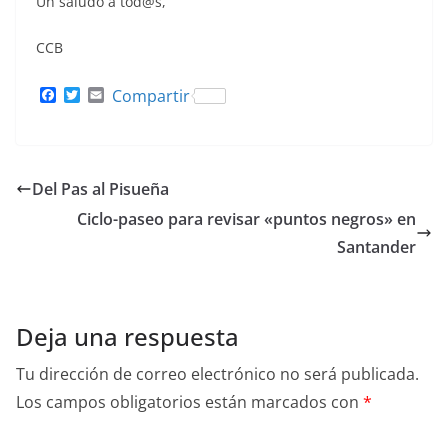
Un saludo a tod@s,
CCB
F
T
E
Compartir
a
w
m
c
i
a
e
t
i
b
t
l
o
e
Del Pas al Pisueña
o
r
k
Ciclo-paseo para revisar «puntos negros» en
Santander
Deja una respuesta
Tu dirección de correo electrónico no será publicada.
Los campos obligatorios están marcados con
*