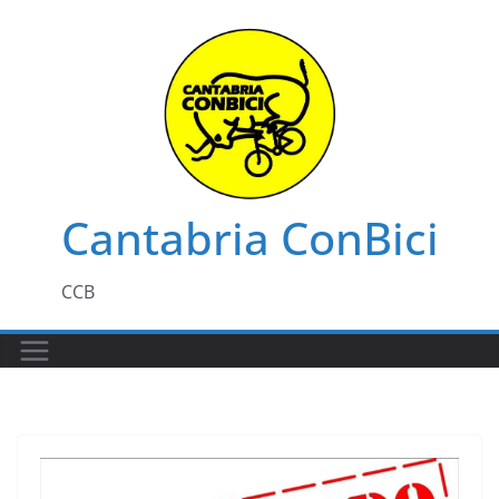
Saltar
al
contenido
Cantabria ConBici
CCB