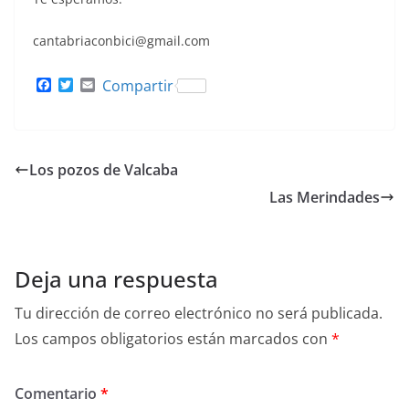
cantabriaconbici@gmail.com
F
T
E
Compartir
a
w
m
c
i
a
e
t
i
b
t
l
o
e
Los pozos de Valcaba
o
r
k
Las Merindades
Deja una respuesta
Tu dirección de correo electrónico no será publicada.
Los campos obligatorios están marcados con
*
Comentario
*