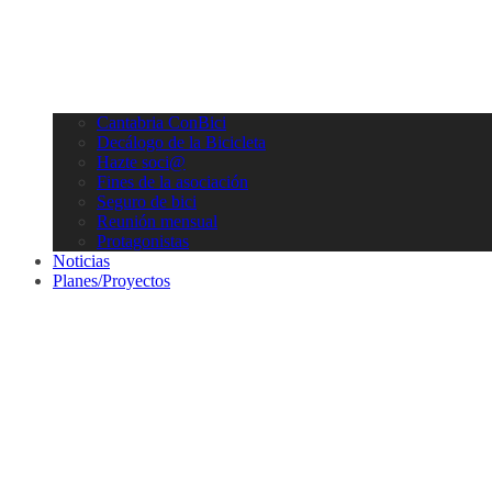
Cantabria ConBici
Decálogo de la Bicicleta
Hazte soci@
Fines de la asociación
Seguro de bici
Reunión mensual
Protagonistas
Noticias
Planes/Proyectos