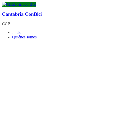
Saltar
al
contenido
Cantabria ConBici
CCB
Inicio
Quiénes somos