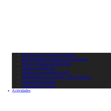
BiciEscuela de Cantabria ConBici
Red de itinerarios seguros para la bicicleta
Proyecto Ordenanza Municipal
Informe: Carriles-bici
Modelo de sostenibilidad 2015
Infraestructura por el centro / Plan Valdecilla
Carrera de los medios
Comparativa de luces
Actividades