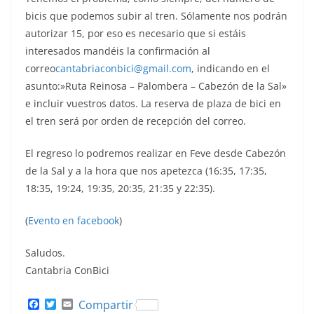
bicis que podemos subir al tren. Sólamente nos podrán
autorizar 15, por eso es necesario que si estáis
interesados mandéis la confirmación al
correo
cantabriaconbici@gmail.com
, indicando en el
asunto:»Ruta Reinosa – Palombera – Cabezón de la Sal»
e incluir vuestros datos. La reserva de plaza de bici en
el tren será por orden de recepción del correo.
El regreso lo podremos realizar en Feve desde Cabezón
de la Sal y a la hora que nos apetezca (16:35, 17:35,
18:35, 19:24, 19:35, 20:35, 21:35 y 22:35).
(
Evento en facebook
)
Saludos.
Cantabria ConBici
F
T
E
Compartir