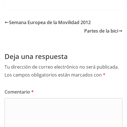
a
w
m
c
i
a
e
t
i
b
t
l
o
e
Semana Europea de la Movilidad 2012
o
r
k
Partes de la bici
Deja una respuesta
Tu dirección de correo electrónico no será publicada.
Los campos obligatorios están marcados con
*
Comentario
*