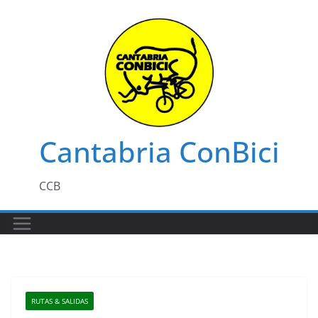
Saltar
al
contenido
Cantabria ConBici
CCB
RUTAS & SALIDAS