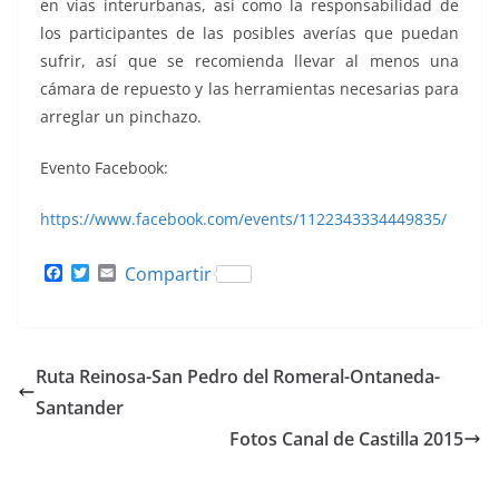
en vías interurbanas, así como la responsabilidad de
los participantes de las posibles averías que puedan
sufrir, así que se recomienda llevar al menos una
cámara de repuesto y las herramientas necesarias para
arreglar un pinchazo.
Evento Facebook:
https://www.facebook.com/events/1122343334449835/
F
T
E
Compartir
a
w
m
c
i
a
e
t
i
b
t
l
o
e
Ruta Reinosa-San Pedro del Romeral-Ontaneda-
o
r
k
Fotos Canal de Castilla 2015