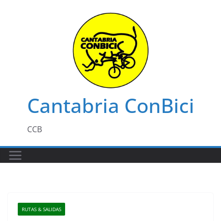
Saltar
al
contenido
Cantabria ConBici
CCB
RUTAS & SALIDAS