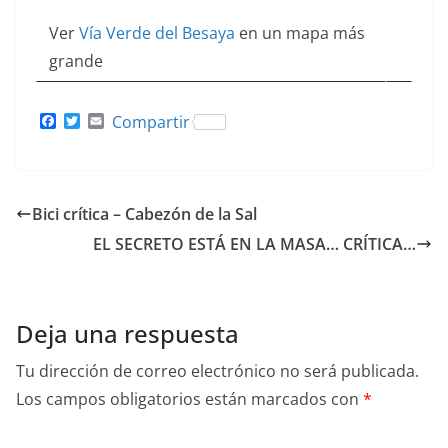
Ver
Vía Verde del Besaya
en un mapa más
grande
F
T
E
Compartir
a
w
m
c
i
a
e
t
i
b
t
l
o
e
Bici crítica – Cabezón de la Sal
o
r
k
EL SECRETO ESTÁ EN LA MASA… CRÍTICA…
Deja una respuesta
Tu dirección de correo electrónico no será publicada.
Los campos obligatorios están marcados con
*