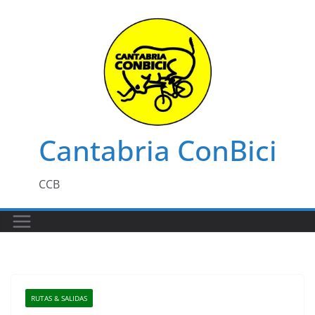
Saltar
al
contenido
Cantabria ConBici
CCB
RUTAS & SALIDAS