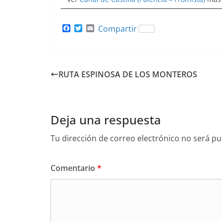
F
T
E
Compartir
a
w
m
c
i
a
e
t
i
b
t
l
o
e
RUTA ESPINOSA DE LOS MONTEROS
o
r
k
Deja una respuesta
Tu dirección de correo electrónico no será pu
Comentario
*