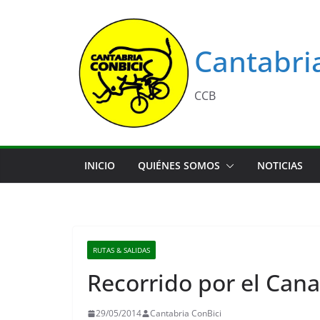
Saltar
al
contenido
Cantabri
CCB
INICIO
QUIÉNES SOMOS
NOTICIAS
RUTAS & SALIDAS
Recorrido por el Canal
29/05/2014
Cantabria ConBici