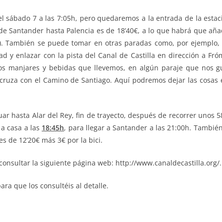
 sábado 7 a las 7:05h, pero quedaremos a la entrada de la estac
desde Santander hasta Palencia es de 18’40€, a lo que habrá que añad
2h). También se puede tomar en otras paradas como, por ejemplo,
d y enlazar con la pista del Canal de Castilla en dirección a F
s manjares y bebidas que llevemos, en algún paraje que nos gu
 cruza con el Camino de Santiago. Aquí podremos dejar las cosas 
ar hasta Alar del Rey, fin de trayecto, después de recorrer unos
 a casa a las
18:45h
, para llegar a Santander a las 21:00h. Tambié
es de 12’20€ más 3€ por la bici.
onsultar la siguiente página web: http://www.canaldecastilla.org/.
ra que los consultéis al detalle.