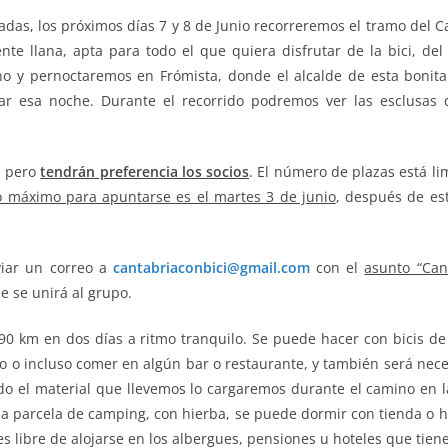
as, los próximos días 7 y 8 de Junio recorreremos el tramo del Ca
nte llana, apta para todo el que quiera disfrutar de la bici, del
o y pernoctaremos en Frómista, donde el alcalde de esta bonita l
r esa noche. Durante el recorrido podremos ver las esclusas d
, pero
tendrán preferencia los socios
. El número de plazas está li
o máximo para apuntarse es el martes 3 de junio
, después de es
viar un correo a
cantabriaconbici@gmail.com
con el
asunto “Can
 se unirá al grupo.
s 90 km en dos días a ritmo tranquilo. Se puede hacer con bicis de
o incluso comer en algún bar o restaurante, y también será neces
do el material que llevemos lo cargaremos durante el camino en l
parcela de camping, con hierba, se puede dormir con tienda o hac
 es libre de alojarse en los albergues, pensiones u hoteles que tien