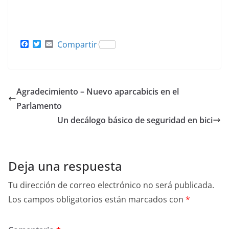
F
T
E
Compartir
a
w
m
c
i
a
e
t
i
b
t
l
o
e
Agradecimiento – Nuevo aparcabicis en el
o
r
k
Parlamento
Un decálogo básico de seguridad en bici
Deja una respuesta
Tu dirección de correo electrónico no será publicada.
Los campos obligatorios están marcados con
*