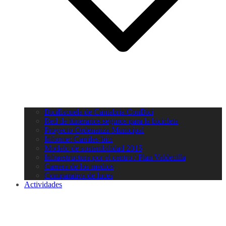
BiciEscuela de Cantabria ConBici
Red de itinerarios seguros para la bicicleta
Proyecto Ordenanza Municipal
Informe: Carriles-bici
Modelo de sostenibilidad 2015
Infraestructura por el centro / Plan Valdecilla
Carrera de los medios
Comparativa de luces
Actividades