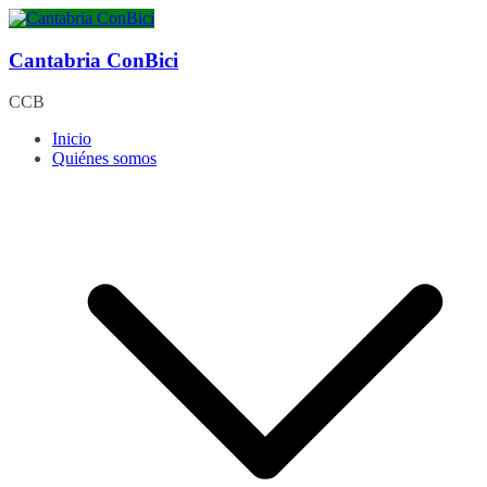
Saltar
al
contenido
Cantabria ConBici
CCB
Inicio
Quiénes somos