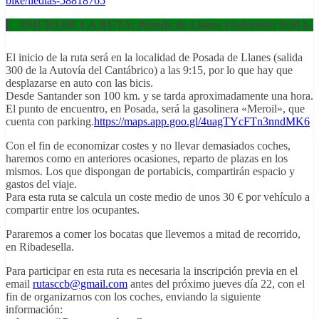
bike/lledias-58818765
INICIO DE LA RUTA:
Posada de Llanes (Asturias): 9:30 h.
El inicio de la ruta será en la localidad de Posada de Llanes (salida
300 de la Autovía del Cantábrico) a las 9:15, por lo que hay que
desplazarse en auto con las bicis.
Desde Santander son 100 km. y se tarda aproximadamente una hora.
El punto de encuentro, en Posada, será la gasolinera «Meroil», que
cuenta con parking.
https://maps.app.goo.gl/4uagTYcFTn3nndMK6
Con el fin de economizar costes y no llevar demasiados coches,
haremos como en anteriores ocasiones, reparto de plazas en los
mismos. Los que dispongan de portabicis, compartirán espacio y
gastos del viaje.
Para esta ruta se calcula un coste medio de unos 30 € por vehículo a
compartir entre los ocupantes.
Pararemos a comer los bocatas que llevemos a mitad de recorrido,
en Ribadesella.
Para participar en esta ruta es necesaria la inscripción previa en el
email
rutasccb@gmail.com
antes del próximo jueves día 22, con el
fin de organizarnos con los coches, enviando la siguiente
información: