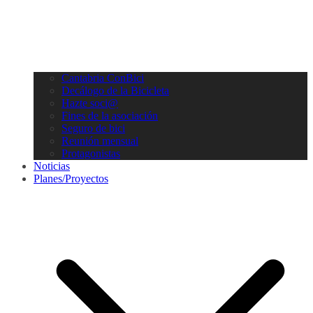
Cantabria ConBici
Decálogo de la Bicicleta
Hazte soci@
Fines de la asociación
Seguro de bici
Reunión mensual
Protagonistas
Noticias
Planes/Proyectos