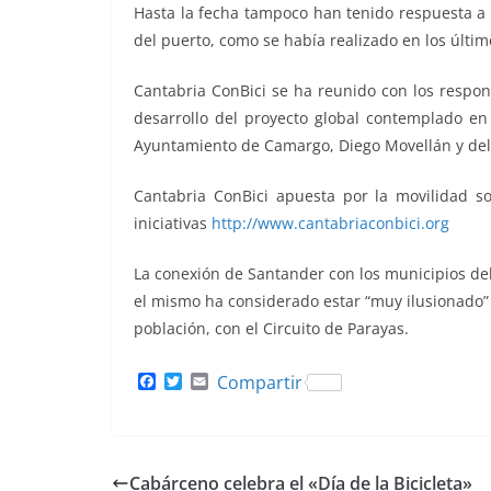
Hasta la fecha tampoco han tenido respuesta a la
del puerto, como se había realizado en los últim
Cantabria ConBici se ha reunido con los respo
desarrollo del proyecto global contemplado en
Ayuntamiento de Camargo, Diego Movellán y del 
Cantabria ConBici apuesta por la movilidad s
iniciativas
http://www.cantabriaconbici.org
La conexión de Santander con los municipios del 
el mismo ha considerado estar “muy ilusionado” 
población, con el Circuito de Parayas.
F
T
E
Compartir
a
w
m
c
i
a
e
t
i
b
t
l
o
e
Cabárceno celebra el «Día de la Bicicleta»
o
r