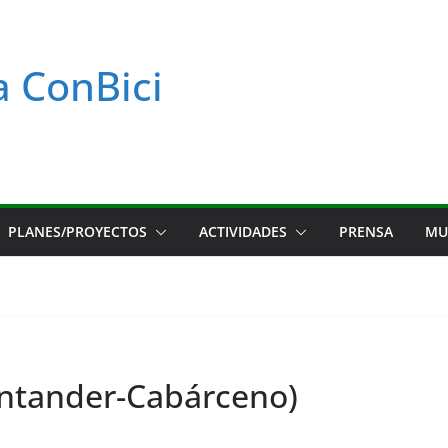
a ConBici
PLANES/PROYECTOS
ACTIVIDADES
PRENSA
MU
ntander-Cabárceno)