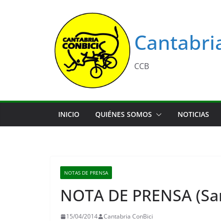
Saltar
al
contenido
Cantabri
CCB
INICIO
QUIÉNES SOMOS
NOTICIAS
NOTAS DE PRENSA
NOTA DE PRENSA (Sa
15/04/2014
Cantabria ConBici