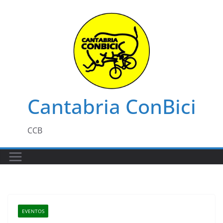
Saltar
al
contenido
Cantabria ConBici
CCB
EVENTOS