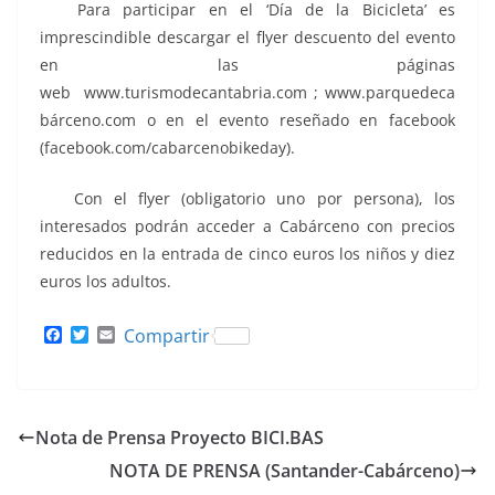
Para participar en el ‘Día de la Bicicleta’ es
imprescindible descargar el flyer descuento del evento
en las páginas
web www.turismodecantabria.com ; www.parquedeca
bárceno.com o en el evento reseñado en facebook
(facebook.com/cabarcenobikeday).
Con el flyer (obligatorio uno por persona), los
interesados podrán acceder a Cabárceno con precios
reducidos en la entrada de cinco euros los niños y diez
euros los adultos.
F
T
E
Compartir
a
w
m
c
i
a
e
t
i
b
t
l
o
e
Nota de Prensa Proyecto BICI.BAS
o
r
k
NOTA DE PRENSA (Santander-Cabárceno)