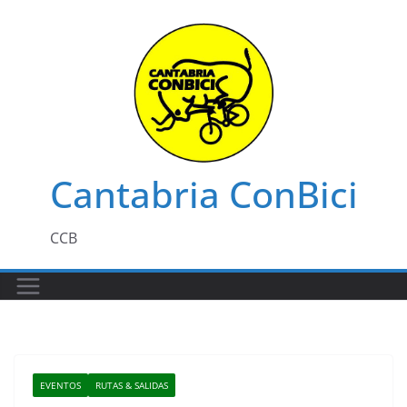
Saltar
al
contenido
Cantabria ConBici
CCB
EVENTOS
RUTAS & SALIDAS