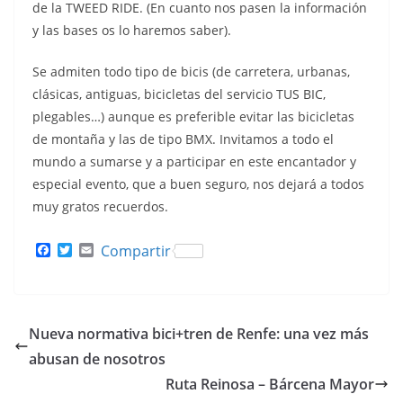
de la TWEED RIDE. (En cuanto nos pasen la información
y las bases os lo haremos saber).
Se admiten todo tipo de bicis (de carretera, urbanas,
clásicas, antiguas, bicicletas del servicio TUS BIC,
plegables…) aunque es preferible evitar las bicicletas
de montaña y las de tipo BMX. Invitamos a todo el
mundo a sumarse y a participar en este encantador y
especial evento, que a buen seguro, nos dejará a todos
muy gratos recuerdos.
F
T
E
Compartir
a
w
m
c
i
a
e
t
i
b
t
l
o
e
Nueva normativa bici+tren de Renfe: una vez más
o
r
k
abusan de nosotros
Ruta Reinosa – Bárcena Mayor