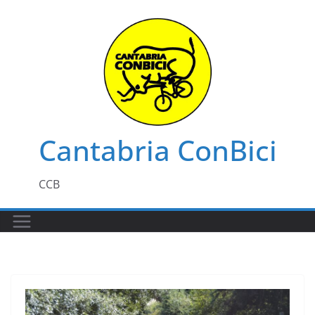
Saltar
al
contenido
Cantabria ConBici
CCB