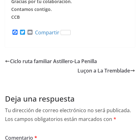
Gracias por tu colaboración.
Contamos contigo.
CCB
F
T
E
Compartir
a
w
m
c
i
a
e
t
i
b
t
l
o
e
Ciclo ruta familiar Astillero-La Penilla
o
r
k
Luçon a La Tremblade
Deja una respuesta
Tu dirección de correo electrónico no será publicada.
Los campos obligatorios están marcados con
*
Comentario
*