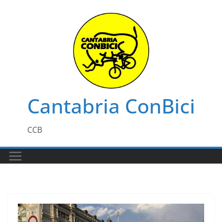
Saltar
al
contenido
Cantabria ConBici
CCB