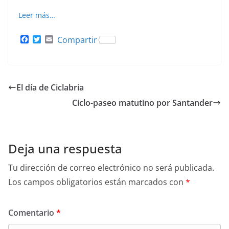
Leer más…
F
T
E
Compartir
a
w
m
c
i
a
e
t
i
b
t
l
o
e
El día de Ciclabria
o
r
k
Ciclo-paseo matutino por Santander
Deja una respuesta
Tu dirección de correo electrónico no será publicada.
Los campos obligatorios están marcados con
*
Comentario
*