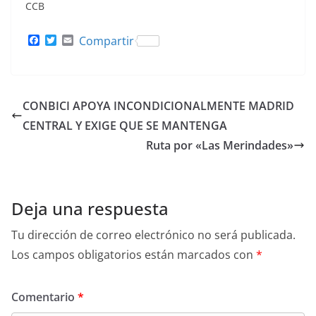
CCB
F
T
E
Compartir
a
w
m
c
i
a
e
t
i
b
t
l
o
e
CONBICI APOYA INCONDICIONALMENTE MADRID
o
r
k
CENTRAL Y EXIGE QUE SE MANTENGA
Ruta por «Las Merindades»
Deja una respuesta
Tu dirección de correo electrónico no será publicada.
Los campos obligatorios están marcados con
*
Comentario
*