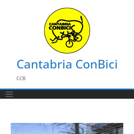
Saltar
al
contenido
Cantabria ConBici
CCB