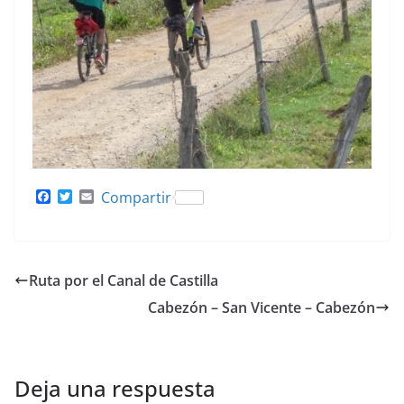
F
T
E
Compartir
a
w
m
c
i
a
e
t
i
b
t
l
o
e
Ruta por el Canal de Castilla
o
r
k
Cabezón – San Vicente – Cabezón
Deja una respuesta