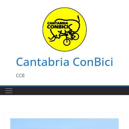
Saltar
al
contenido
Cantabria ConBici
CCB