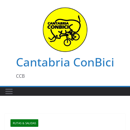
Saltar
al
contenido
Cantabria ConBici
CCB
RUTAS & SALIDAS