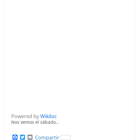
Powered by
Wikiloc
Nos vemos el sábado…
F
T
E
Compartir