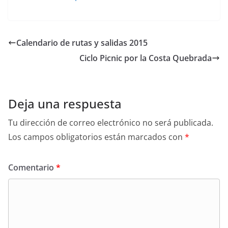
a
w
m
c
i
a
e
t
i
b
t
l
o
e
Calendario de rutas y salidas 2015
o
r
k
Ciclo Picnic por la Costa Quebrada
Deja una respuesta
Tu dirección de correo electrónico no será publicada.
Los campos obligatorios están marcados con
*
Comentario
*