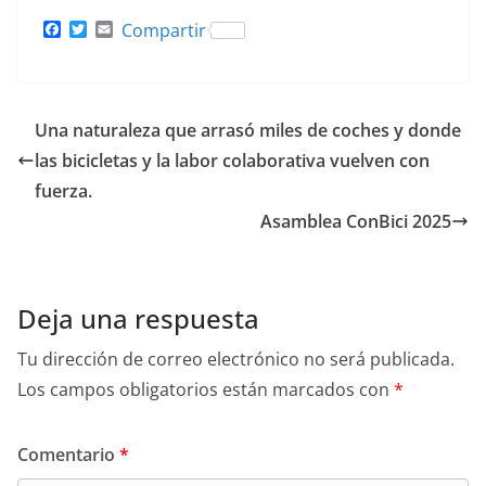
F
T
E
Compartir
a
w
m
c
i
a
e
t
i
b
t
l
o
e
Una naturaleza que arrasó miles de coches y donde
o
r
k
las bicicletas y la labor colaborativa vuelven con
fuerza.
Asamblea ConBici 2025
Deja una respuesta
Tu dirección de correo electrónico no será publicada.
Los campos obligatorios están marcados con
*
Comentario
*