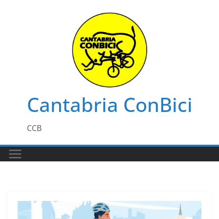
Saltar
al
contenido
Cantabria ConBici
CCB