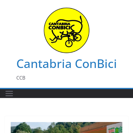
Saltar
al
contenido
Cantabria ConBici
CCB