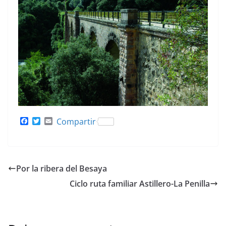
F
T
E
Compartir
a
w
m
c
i
a
e
t
i
b
t
l
o
e
Por la ribera del Besaya
o
r
k
Ciclo ruta familiar Astillero-La Penilla