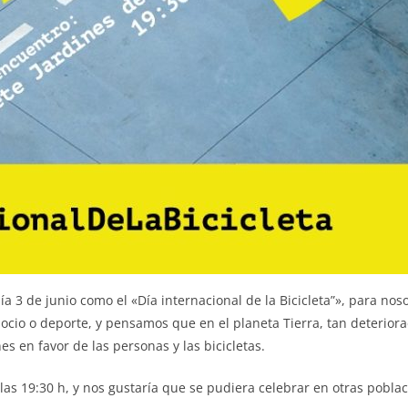
3 de junio como el «Día internacional de la Bicicleta”», para noso
 ocio o deporte, y pensamos que en el planeta Tierra, tan deteriora
s en favor de las personas y las bicicletas.
 las 19:30 h, y nos gustaría que se pudiera celebrar en otras pob