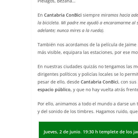
Piélagos, Bezana…
En
Cantabria ConBici
siempre
miramos hacia ade
la bicicleta. Mi padre me ayudó a encaramarme al s
adelante; nunca mires a la rueda).
También nos acordamos de la película de Jaime
más visible, equipara las estaciones, por ese m
En nuestras ciudades quizás no tengamos las me
dirigentes políticos y policías locales se lo pe
pesar de ello, desde
Cantabria ConBici
, con sus
espacio público,
y que no hay vuelta atrás frente
Por ello, animamos a todo el mundo a darse un tr
y del sonido de los timbres. Hagamos ruido, que
Jueves, 2 de junio
.
19:30 h templete de los j