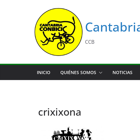
Saltar
al
contenido
Cantabri
CCB
INICIO
QUIÉNES SOMOS
NOTICIAS
crixixona