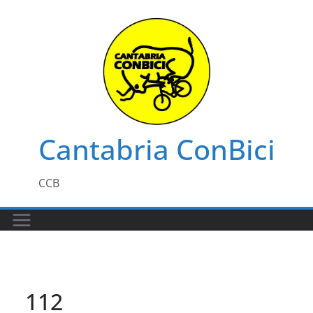
Saltar
al
contenido
Cantabria ConBici
CCB
112