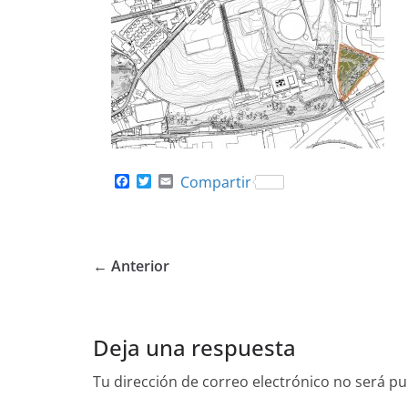
F
T
E
Compartir
a
w
m
c
i
a
e
t
i
b
t
l
o
e
← Anterior
o
r
k
Deja una respuesta
Tu dirección de correo electrónico no será pu