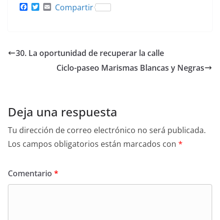
F
T
E
Compartir
a
w
m
c
i
a
e
t
i
b
t
l
o
e
30. La oportunidad de recuperar la calle
o
r
k
Ciclo-paseo Marismas Blancas y Negras
Deja una respuesta
Tu dirección de correo electrónico no será publicada.
Los campos obligatorios están marcados con
*
Comentario
*