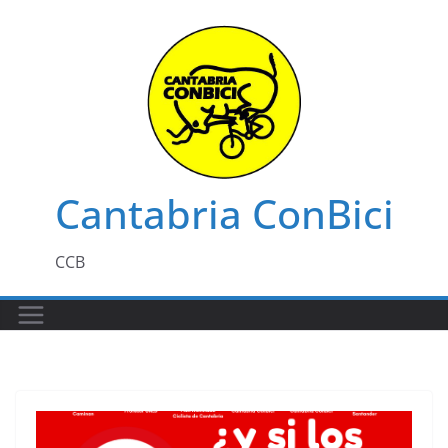
Saltar
al
contenido
Cantabria ConBici
CCB