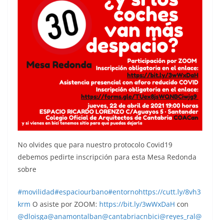
No olvides que para nuestro protocolo Covid19
debemos pedirte inscripción para esta Mesa Redonda
sobre
#movilidad
#espaciourbano
#entorno
https://cutt.ly/8vh3
krm
O asiste por ZOOM:
https://bit.ly/3wWxDaH
con
@dloisga
@anamontalban
@cantabriacnbici
@reyes_ral
@