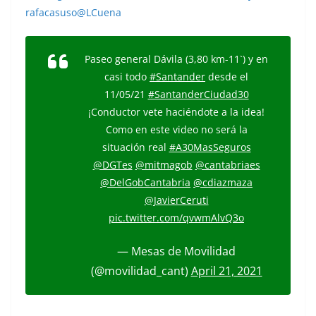
rafacasuso
@LCuena
Paseo general Dávila (3,80 km-11`) y en
casi todo
#Santander
desde el
11/05/21
#SantanderCiudad30
¡Conductor vete haciéndote a la idea!
Como en este video no será la
situación real
#A30MasSeguros
@DGTes
@mitmagob
@cantabriaes
@DelGobCantabria
@cdiazmaza
@JavierCeruti
pic.twitter.com/qvwmAlvQ3o
— Mesas de Movilidad
(@movilidad_cant)
April 21, 2021